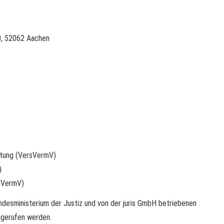
0, 52062 Aachen
ratung (VersVermV)
)
mmVermV)
desministerium der Justiz und von der juris GmbH betriebenen
gerufen werden.