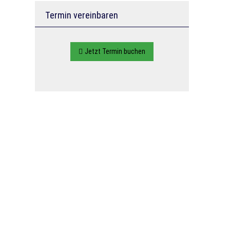
Termin ver­ein­baren
Jetzt Termin buchen
Konferenzraum